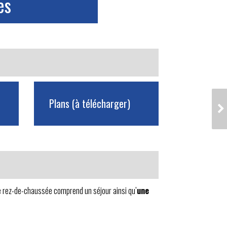
es
Plans (à télécharger)
SAINT-BRIS - TUILES
NOIRES
 rez-de-chaussée comprend un séjour ainsi qu’
une
.