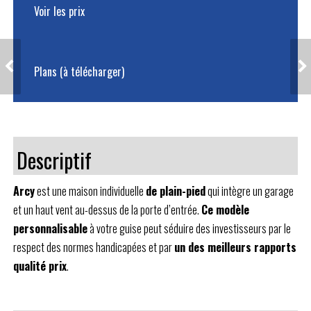
Voir les prix
SAINT-BRIS - TUILES
SAMPIGNY
Plans (à télécharger)
NOIRES
Descriptif
Arcy
est une maison individuelle
de plain-pied
qui intègre un garage
et un haut vent au-dessus de la porte d’entrée.
Ce modèle
personnalisable
à votre guise peut séduire des investisseurs par le
respect des normes handicapées et par
un des meilleurs rapports
qualité prix
.