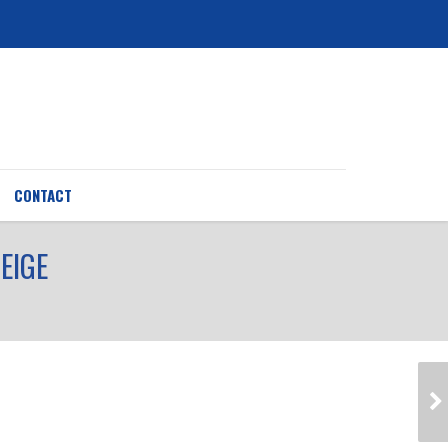
CONTACT
EIGE
MAISON INDIVIDUELLE,
MAÇONNERIE À
PERCENEIGE