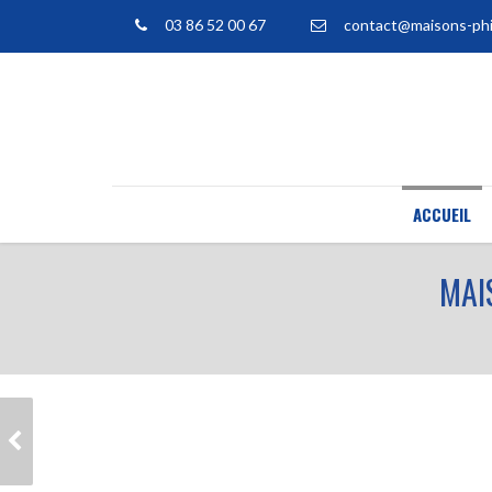
03 86 52 00 67
contact@maisons-phi
ACCUEIL
MAI
MAISON INDIVIDUELLE,
TERRASSEMENT À
PERCENEIGE